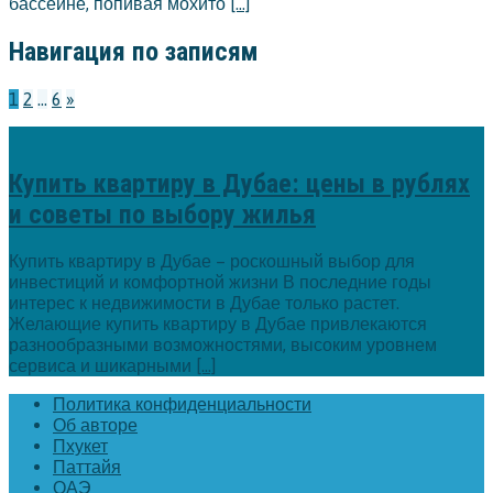
бассейне, попивая мохито
[…]
Навигация по записям
1
2
…
6
»
Купить квартиру в Дубае: цены в рублях
и советы по выбору жилья
Купить квартиру в Дубае – роскошный выбор для
инвестиций и комфортной жизни В последние годы
интерес к недвижимости в Дубае только растет.
Желающие купить квартиру в Дубае привлекаются
разнообразными возможностями, высоким уровнем
сервиса и шикарными
[...]
Политика конфиденциальности
Об авторе
Пхукет
Паттайя
ОАЭ