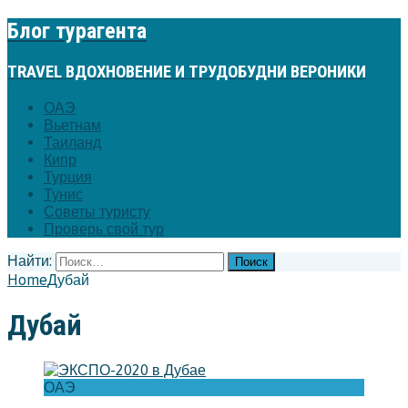
Блог турагента
TRAVEL ВДОХНОВЕНИЕ И ТРУДОБУДНИ ВЕРОНИКИ
ОАЭ
Вьетнам
Таиланд
Кипр
Турция
Тунис
Советы туристу
Проверь свой тур
Найти:
Home
Дубай
Дубай
ОАЭ